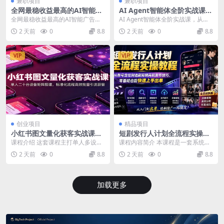
兼职项目
兼职项目
全网最稳收益最高的AI智能广
AI Agent智能体全阶实战课，
告挂G项目，日入400+，真正
从原理到实操，手把手搭建可
全网最稳收益最高的AI智能广告挂
AI Agent智能体全阶实战课，从原
的躺賺项目【揭秘】
自动运行的AI Agent
G项目，日入400+，真正的躺賺项
理到实操，手把手搭建可自动运行
2 天前
0
8.8
2 天前
0
8.8
目【揭秘】 项...
的AI Ag...
VIP
VIP
创业项目
精品项目
小红书图文量化获客实战课：
短剧发行人计划全流程实操教
单人二十台设备矩阵搭建，标
程；从账号定位到选剧剪辑再
课程介绍 这套课程主打单人多设备
课程内容简介 本课程是一套系统化
准化流程高效批量引流获客
到发布技巧，零基础也能快速
图文量化获客模式，围绕账号矩阵
的短剧推广“发行人计划”实操教程，
2 天前
0
8.8
2 天前
0
8.8
上手出单
搭建、风控养号、内...
专为零基础或初...
加载更多