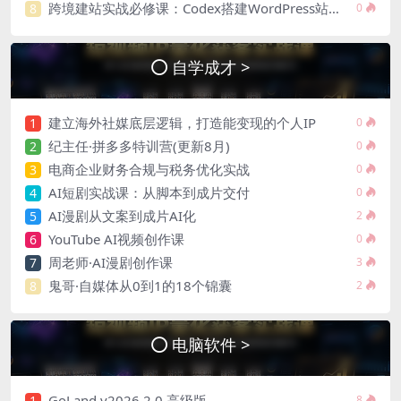
跨境建站实战必修课：Codex搭建WordPress站点，关键词外链打造谷歌流量阵地
8
0
自学成才 >
建立海外社媒底层逻辑，打造能变现的个人IP
1
0
纪主任·拼多多特训营(更新8月)
2
0
电商企业财务合规与税务优化实战
3
0
AI短剧实战课：从脚本到成片交付
4
0
AI漫剧从文案到成片AI化
5
2
YouTube AI视频创作课
6
0
周老师·AI漫剧创作课
7
3
鬼哥·自媒体从0到1的18个锦囊
8
2
电脑软件 >
GoLand v2026.2.0 高级版
1
8