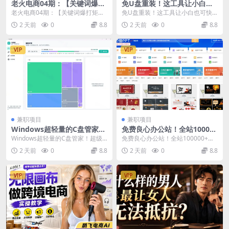
老火电商04期：【关键词爆打
免U盘重装！这工具让小白也
矩阵技术】低预低出高投产(2
可快速重装Windows，支持
老火电商04期：【关键词爆打矩阵
免U盘重装！这工具让小白也可快
0节)
无人值守配置，数据无忧Cmz
技术】低预低出高投产（20节） 老
速重装Windows，支持无人值守配
2 天前
0
8.8
2 天前
0
8.8
Prep_Rev2
火电商04期重...
置，数据无忧C...
VIP
VIP
兼职项目
兼职项目
Windows超轻量的C盘管家！
免费良心办公站！全站100000
超级有特点，支持磁盘分析及
+海量PPT素材免费下载，每日
Windows超轻量的C盘管家！超级
免费良心办公站！全站100000+海
清理提醒，2M大小体积，完
更新，分类清晰，免注册登录
有特点，支持磁盘分析及清理提
量PPT素材免费下载，每日更新，
2 天前
0
8.8
2 天前
0
8.8
全免费C盘管家
下载爱PPT网
醒，2M大小体积...
分类清晰，免...
VIP
VIP