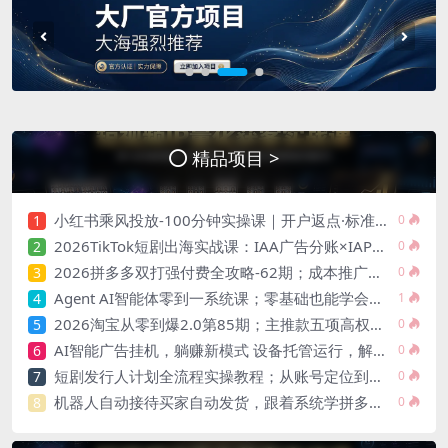
精品项目 >
小红书乘风投放-100分钟实操课｜开户返点·标准投搭建·莱卡定向，新店建模撬动笔记自然流量全套教学
1
0
2026TikTok短剧出海实战课：IAA广告分账×IAP付费变现×账号搭建×平台规则×双轨爆发×回款全流程
2
0
2026拼多多双打强付费全攻略-62期；成本推广加托管双剑合璧，系统讲解7种付费玩法优劣势与选择策略
3
0
Agent AI智能体零到一系统课；零基础也能学会自动化实战，从核心概念到Coze工作流搭建完整覆盖
4
1
2026淘宝从零到爆2.0第85期；主推款五项高权重初始设置，改销量评晒秒单快速破零积累基础权重
5
0
AI智能广告挂机，躺赚新模式 设备托管运行，解放双手持续变现
6
0
短剧发行人计划全流程实操教程；从账号定位到选剧剪辑再到发布技巧，零基础也能快速上手出单
7
0
机器人自动接待买家自动发货，跟着系统学拼多多虚拟月入1-5万
8
0