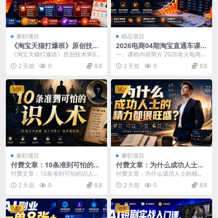
兼职项目
精品项目
《淘宝天猫打爆班》原创技术
2026电商04期淘宝直通车课｜
第85期，淘宝从0到爆2.0，权
关键词爆打矩阵，多计划低出
《淘宝天猫打爆班》原创技术第85
一、课程内容简介 2026老火电商0
重搭建、销量破零、多维组合
价，新品爆款差异化投放实操
期，淘宝从0到爆2.0，权重搭建、
4期淘宝关键词爆打矩阵全套课程共
2 天前
0
8.8
2 天前
0
8.8
玩法、全周期起量投产实操教
教学
销量破零、多维...
20节，聚焦...
程
VIP
VIP
兼职项目
兼职项目
付费文章：10条准到可怕的识
付费文章：为什么成功人士的
人术
精力都很旺盛？
付费文章：10条准到可怕的识人术
付费文章：为什么成功人士的精力
文章介绍 全文4200字左右，出于某
都很旺盛？ 文章介绍： 1.1不会被
2 天前
0
8.8
2 天前
0
8.8
些原因，我...
感情纠缠。 凡...
VIP
VIP