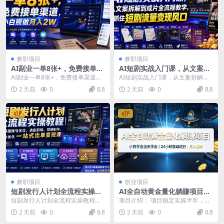
兼职项目
兼职项目
AI副业一单8张+，免费接单渠
AI短剧实战入门课，从文案拆
道，小白照做月入2W【揭
解到成片全流程教学，抓住短
AI副业一单8张+，免费接单渠道，
AI短剧实战入门课，从文案拆解到
秘】
剧流量变现风口
小白照做月入2W【揭秘】 项目介
成片全流程教学，抓住短剧流量变
2 天前
0
8.8
2 天前
0
8.8
绍： 用AI帮...
现风口 课程介绍 ...
VIP
VIP
兼职项目
创业项目
短剧发行人计划全流程实操教
AI全自动黄金量化躺賺项目，
程｜零基础账号定位、选剧剪
24小时自动运行，月入2W！
短剧发行人计划全流程实操教程｜
项目介绍： 项目稳定实操半年，全
辑、视频制作、发布优化一站
零基础账号定位、选剧剪辑、视频
新AI量化交易，单机日入几百，24
2 天前
0
8.8
2 天前
0
8.8
式出单变现课
制作、发布优化一站式...
小时自动运行！...