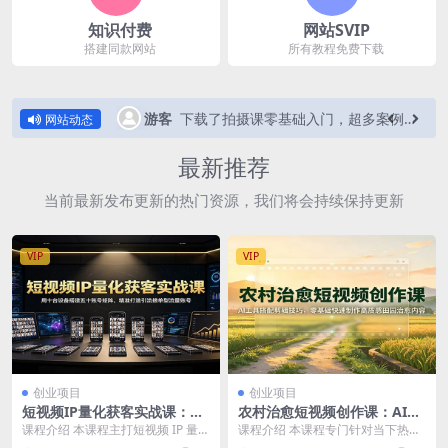
知识付费
网站SVIP
搭建同款网站
所有教程免费下载
下载了Waifu2x Extension-GUI v3.128.01
40 秒前
游客
下载了拍摄课零基础入门，超多案例教学，视频作品走不同角度来呈现，最终形成完整的作品
网站动态
最新推荐
当前最新发布更新的热门资源，我们将会持续保持更新
VIP
VIP
创业项目
创业项目
短视频IP量化获客实战课：用
农村治愈短视频创作课：AI工
十台设备搭建五十账号矩阵，
具搭配剪辑技巧，零基础快速
课程介绍 本课程主打短视频 IP 量化
课程介绍 本课程专门针对当下热门
精准打造引流接单型流量账号
制作高质感田园治愈内容
获客模式，核心讲解 10 台设备搭建
的农村治愈短视频，打造从素材生