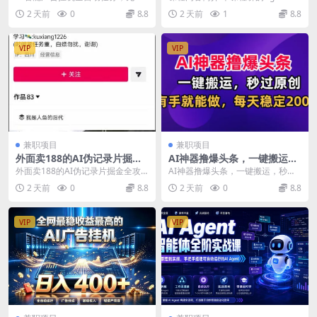
变现
战，从核心概念到Coze工作流
手动操作、不用露脸、不用引流。
能体0到1系统课，是一套专为零基
2 天前
0
8.8
2 天前
1
8.8
搭建完整覆盖
设备挂机即可产生稳...
础学员设计的...
VIP
VIP
兼职项目
兼职项目
外面卖188的AI伪记录片掘金
AI神器撸爆头条，一键搬运，
全攻略，抖音图文新赛道，轻
秒过原创，有手就能做，每天
外面卖188的AI伪记录片掘金全攻
AI神器撸爆头条，一键搬运，秒过
松涨粉变现，拿创作者伙伴计
稳定200+【揭秘】
略，抖音图文新赛道，轻松涨粉变
原创，有手就能做，每天稳定200+
2 天前
0
8.8
2 天前
0
8.8
划收益【文档】
现，拿创作者伙伴...
【揭秘】 项目...
VIP
VIP