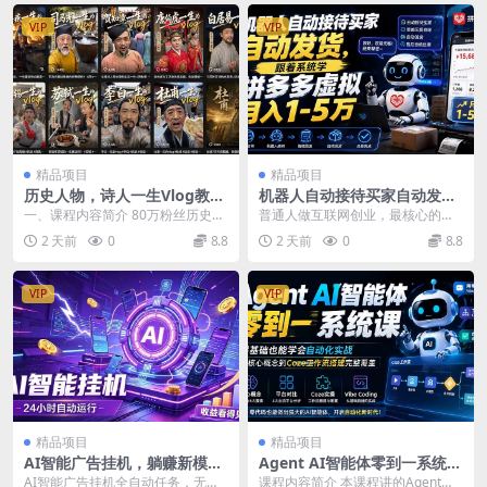
VIP
VIP
精品项目
精品项目
历史人物，诗人一生Vlog教
机器人自动接待买家自动发
学， AI制作丨伙伴计划丨精选
货，跟着系统学拼多多虚拟月
一、课程内容简介 80万粉丝历史赛
普通人做互联网创业，最核心的逻
收益丨商单收徒 ，新领域红利
入1-5万
道博主推出2026AI历史人物生平Vl
辑就是精简赛道、专注深耕，不要
2 天前
0
8.8
2 天前
0
8.8
期，抓紧做
og全套...
遍地撒网。很多想做电...
VIP
VIP
精品项目
精品项目
AI智能广告挂机，躺赚新模式
Agent AI智能体零到一系统
设备托管运行，解放双手持续
课；零基础也能学会自动化实
AI智能广告挂机全自动任务，无需
课程内容简介 本课程讲的Agent智