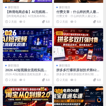
兼职项目
兼职项目
【跨境电商必备】AI无线画布
付费文章：什么样的男人最让
制作商品宣传视频，四步搞
女人无法抵抗？
【跨境电商必备】AI无线画布制作
付费文章：什么样的男人最让女人
定，无线画布工作流，操作简
商品宣传视频，四步搞定，无线画
无法抵抗？ 文章介绍 你只有泡过的
2 天前
0
8.8
2 天前
0
8.8
单好上手
布工作流，操作简单...
女人多了，才能真...
VIP
VIP
兼职项目
兼职项目
2026 AI短视频全流程实战
拼多多打爆班原创技术第62
课：从账号起号到爆款内容生
期，拼多多双打强付费，原创
2026 AI短视频全流程实战课：从账
拼多多打爆班原创技术第62期，拼
产，掌握AI创作、数字人、带
起店技术，稳权重高投产
号起号到爆款内容生产，掌握AI创
多多双打强付费，原创起店技术，
2 天前
0
8.8
2 天前
0
8.8
货变现全链路玩法
作、数字人...
稳权重高投产 这是...
VIP
VIP