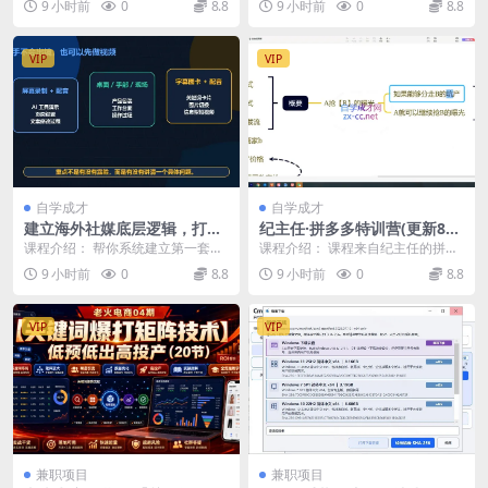
9 小时前
0
8.8
9 小时前
0
8.8
50...
成、AI 制作、后...
VIP
VIP
自学成才
自学成才
建立海外社媒底层逻辑，打造
纪主任·拼多多特训营(更新8
能变现的个人IP
月)
课程介绍： 帮你系统建立第一套出
课程介绍： 课程来自纪主任的拼多
海社媒基本功。从海外社媒与国内
多特训营，从 2023 到 2026 持续更
9 小时前
0
8.8
9 小时前
0
8.8
平台的差异讲起，用...
新干...
VIP
VIP
兼职项目
兼职项目