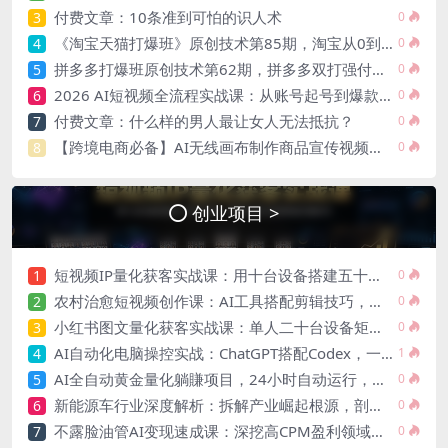
付费文章：10条准到可怕的识人术
3
0
《淘宝天猫打爆班》原创技术第85期，淘宝从0到爆2.0，权重搭建、销量破零、多维组合玩法、全周期起量投产实操教程
4
0
拼多多打爆班原创技术第62期，拼多多双打强付费，原创起店技术，稳权重高投产
5
0
2026 AI短视频全流程实战课：从账号起号到爆款内容生产，掌握AI创作、数字人、带货变现全链路玩法
6
0
付费文章：什么样的男人最让女人无法抵抗？
7
0
【跨境电商必备】AI无线画布制作商品宣传视频，四步搞定，无线画布工作流，操作简单好上手
8
0
创业项目 >
短视频IP量化获客实战课：用十台设备搭建五十账号矩阵，精准打造引流接单型流量账号
1
0
农村治愈短视频创作课：AI工具搭配剪辑技巧，零基础快速制作高质感田园治愈内容
2
0
小红书图文量化获客实战课：单人二十台设备矩阵搭建，标准化流程高效批量引流获客
3
0
AI自动化电脑操控实战：ChatGPT搭配Codex，一键指令远程自动操控电脑完成工作
4
1
AI全自动黄金量化躺賺项目，24小时自动运行，月入2W！
5
0
新能源车行业深度解析：拆解产业崛起根源，剖析行业内卷与海外贸易争端现状
6
0
不露脸油管AI变现速成课：深挖高CPM盈利领域，零出镜打造YouTube稳定收益账号
7
0