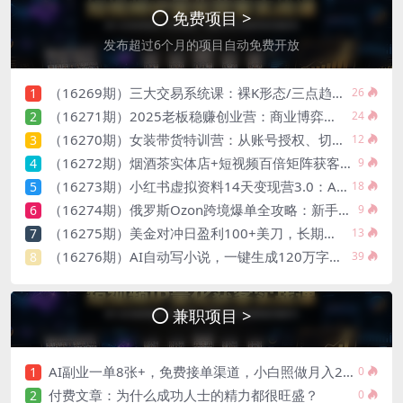
免费项目 >
发布超过6个月的项目自动免费开放
（16269期）三大交易系统课：裸K形态/三点趋势/三板体系，单月收益率30%+92节实操内容
1
26
（16271期）2025老板稳赚创业营：商业博弈中高级思维和生存策略，帮助创业者快速盈利
2
24
（16270期）女装带货特训营：从账号授权、切片剪辑到付费投流全流程，单月佣金3万+
3
12
（16272期）烟酒茶实体店+短视频百倍矩阵获客破局课：门店营收提升200%+
4
9
（16273期）小红书虚拟资料14天变现营3.0：AI原创+油管拆解+笔记撰写，单账号月入2万+
5
18
（16274期）俄罗斯Ozon跨境爆单全攻略：新手从0到1出单，单店月均利润1.5万+
6
9
（16275期）美金对冲日盈利100+美刀，长期稳定，小白也可以轻松上手，稳赚不赔【杰…
7
13
（16276期）AI自动写小说，一键生成120万字，普通人每月也能躺赚2w+
8
39
兼职项目 >
AI副业一单8张+，免费接单渠道，小白照做月入2W【揭秘】
1
0
付费文章：为什么成功人士的精力都很旺盛？
2
0