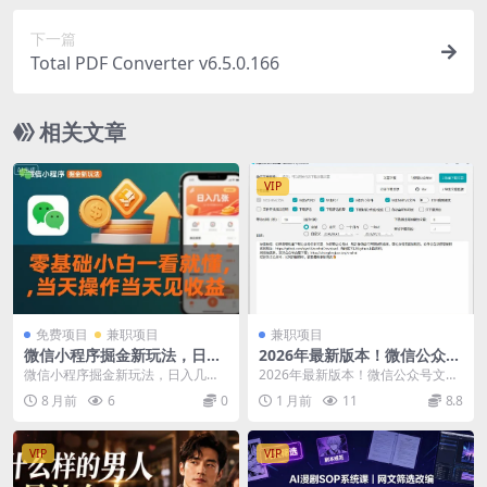
下一篇
Total PDF Converter v6.5.0.166
相关文章
VIP
免费项目
兼职项目
兼职项目
微信小程序掘金新玩法，日入
2026年最新版本！微信公众号
几张，零基础小白一看就懂，
文章批量下载工具，Github开
微信小程序掘金新玩法，日入几
2026年最新版本！微信公众号文章
当天操作当天见收益【揭秘】
源免费，支持公众号视频、音
张，零基础小白一看就懂，当天操
批量下载工具，Github开源免费，
8 月前
6
0
1 月前
11
8.8
频、图片一键下载
作当天见收益【揭秘】 ...
支持公众号...
VIP
VIP