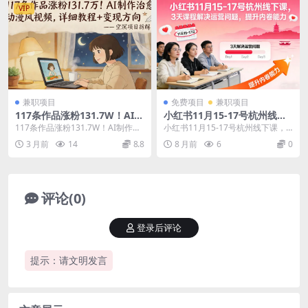
VIP
兼职项目
免费项目
兼职项目
117条作品涨粉131.7W！AI制
小红书11月15-17号杭州线下
作治愈动漫风视频，详细教程
课，3天课程解决运营问题，
117条作品涨粉131.7W！AI制作治
小红书11月15-17号杭州线下课，3
+变现方向
提升内卷能力【音频+PPT图
愈动漫风视频，详细教程+变现方向
天课程解决运营问题，提升内卷能
3 月前
14
8.8
8 月前
6
0
片】
项目介...
力【音频+P...
评论(0)
登录后评论
提示：请文明发言