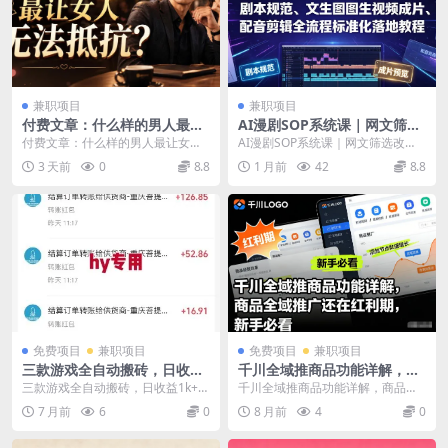
兼职项目
兼职项目
付费文章：什么样的男人最让
AI漫剧SOP系统课｜网文筛选
女人无法抵抗？
改编、剧本规范、文生图图生
付费文章：什么样的男人最让女人
AI漫剧SOP系统课｜网文筛选改
视频成片、配音剪辑全流程标
无法抵抗？ 文章介绍 你只有泡过的
编、剧本规范、文生图图生视频成
3 天前
0
8.8
1 月前
42
8.8
准化落地教程
女人多了，才能真...
片、配音剪辑全流程...
免费项目
兼职项目
免费项目
兼职项目
三款游戏全自动搬砖，日收益
千川全域推商品功能详解，商
1k+，长久稳定，小白轻松上
品全域推广还在红利期，新手
三款游戏全自动搬砖，日收益1k+，
千川全域推商品功能详解，商品全
手【揭秘】
必看
长久稳定，小白轻松上手【揭秘】
域推广还在红利期，新手必看 巨量
7 月前
6
0
8 月前
4
0
项目介绍： 每...
千川「商品全域推广...