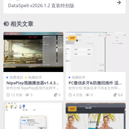
DataSpell v2026.1.2 直装特别版
相关文章
VIP
免费项目
电脑软件
电脑软件
NipaPlay视频播放器v1.4.31
PC微信多开&防撤回插件 适用
绿色版
4.1.9.25
软件介绍 NipaPlay是现代化跨平台
软件介绍 替换目录下同名文件即
视频播放器，支持多系统，集成弹
可。 带撤回提示（提示在被撤回消
12 月前
5
0
4 月前
9
8.8
幕、多格式...
息下方），不带撤回...
VIP