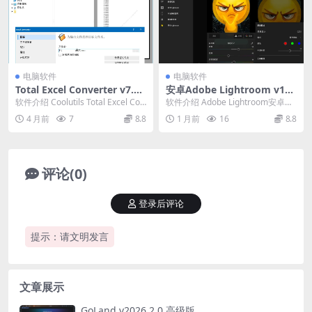
电脑软件
电脑软件
Total Excel Converter v7.1.
安卓Adobe Lightroom v11.
0.113
4.3高级版
软件介绍 Coolutils Total Excel Con
软件介绍 Adobe Lightroom安卓版
verter，Exc...
(LR)是一款图像编辑器及后期调色...
4 月前
7
8.8
1 月前
16
8.8
评论(0)
登录后评论
提示：请文明发言
文章展示
GoLand v2026.2.0 高级版