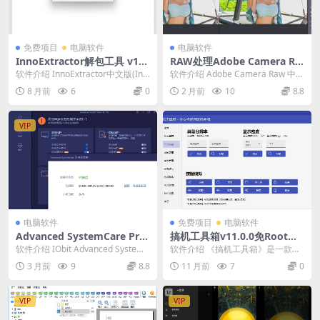
免费项目
电脑软件
电脑软件
InnoExtractor解包工具 v11.
RAW处理Adobe Camera Ra
2.0.157中文版
w v18.3.2中文版
软件介绍 InnoExtractor中文版(Inn
软件介绍 Adobe Camera Raw 中文
o解包工具)是一款查看提取In...
版是一款Adobe增效工具滤镜,...
8 月前
6
0
2 月前
10
8.8
VIP
电脑软件
免费项目
电脑软件
Advanced SystemCare Pro
搞机工具箱v11.0.0免Root调
v19.4.0.210
试安卓
软件介绍 IObit Advanced SystemC
软件介绍 《搞机工具箱》是一款利
are，系统清理维护与安全...
用ADB (安卓调试桥）来控制手机的
3 月前
9
8.8
11 月前
7
0
玩机工具；由...
VIP
VIP