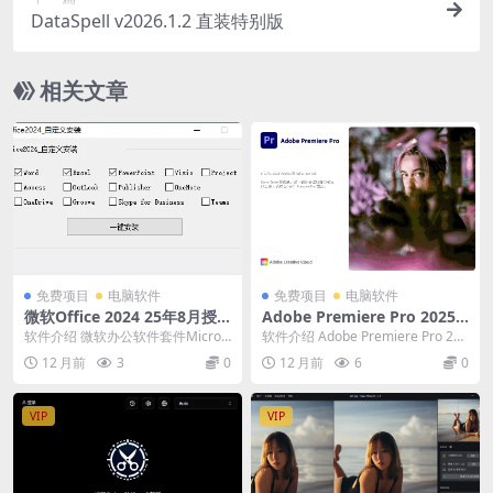
DataSpell v2026.1.2 直装特别版
相关文章
免费项目
电脑软件
免费项目
电脑软件
微软Office 2024 25年8月授
Adobe Premiere Pro 2025 v
权版
25.4.0
软件介绍 微软办公软件套件Micros
软件介绍 Adobe Premiere Pro 202
oft Office LTSC 2024 ...
5破解版(PR2025)是...
12 月前
3
0
12 月前
6
0
VIP
VIP