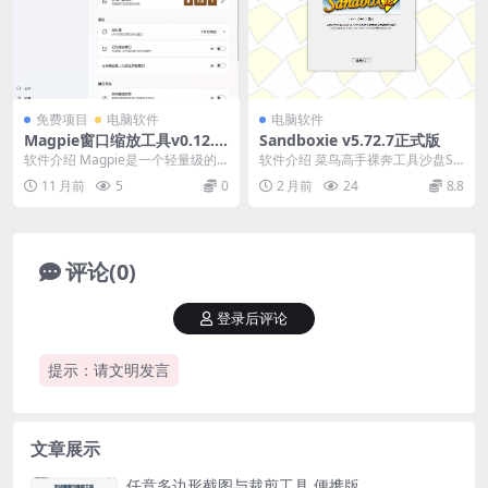
免费项目
电脑软件
电脑软件
Magpie窗口缩放工具v0.12.1
Sandboxie v5.72.7正式版
绿色版
软件介绍 Magpie是一个轻量级的
软件介绍 菜鸟高手裸奔工具沙盘Sa
窗口缩放工具，内置了多种高效的
ndboxie是一款国外著名的系统安全
11 月前
5
0
2 月前
24
8.8
缩放算法和滤镜...
工具，它...
评论(0)
登录后评论
提示：请文明发言
文章展示
任意多边形截图与裁剪工具 便携版