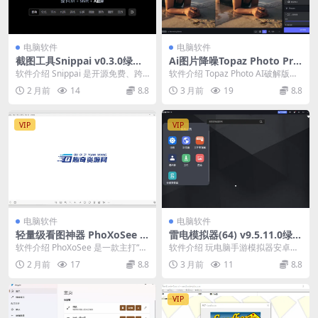
电脑软件
电脑软件
截图工具Snippai v0.3.0绿色
Ai图片降噪Topaz Photo Pro
版
v1.5.1中文高级版
软件介绍 Snippai 是开源免费、跨
软件介绍 Topaz Photo AI破解版是
平台 AI 截图工具（Electron ...
一款专业的人工智能图片降噪软件,
2 月前
14
8.8
3 月前
19
8.8
得...
VIP
VIP
电脑软件
电脑软件
轻量级看图神器 PhoXoSee v
雷电模拟器(64) v9.5.11.0绿色
1.12绿色版
纯净版
软件介绍 PhoXoSee 是一款主打“极
软件介绍 玩电脑手游模拟器安卓版
简高效”的轻量看图软件，专注于图
首选雷电模拟器9.0最新版采用Andr
2 月前
17
8.8
3 月前
11
8.8
片浏览...
oid 9...
VIP