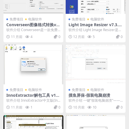
免费项目
电脑软件
免费项目
电脑软件
Converseen图像格式转换v0.
Light Image Resizer v7.3.0.
15.0.3
120
软件介绍 Converseen是一款免费
软件介绍 Light Image Resizer是将
跨平台批量图像处理器，支持Wind
数码照片和图像存在电脑中，并...
11 月前
4
0
12 月前
5
0
ows...
免费项目
电脑软件
免费项目
电脑软件
InnoExtractor解包工具 v11.
摸鱼屏保-假装电脑崩溃
1.0.152
软件介绍 InnoExtractor中文版(Inn
软件介绍 一键“假装电脑崩溃”——F
o解包工具)是一款查看提取In...
BI警告、蓝屏、系统更新、卡死重
11 月前
1
0
10 月前
10
0
启，全特效逼...