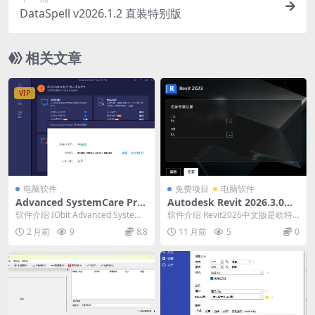
DataSpell v2026.1.2 直装特别版
相关文章
VIP
电脑软件
免费项目
电脑软件
Advanced SystemCare Pro
Autodesk Revit 2026.3.0中
v19.4.0.210
文特别版
软件介绍 IObit Advanced SystemC
软件介绍 Revit2026中文版是欧特
are，系统清理维护与安全...
克公司知名的三维建模软件,它是建
2 月前
9
8.8
11 月前
5
0
筑业BI...