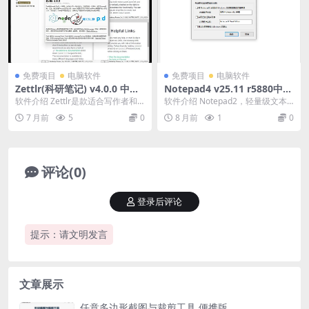
免费项目
电脑软件
免费项目
电脑软件
Zettlr(科研笔记) v4.0.0 中文
Notepad4 v25.11 r5880中文
绿色版
绿色版
软件介绍 Zettlr是款适合写作者和
软件介绍 Notepad2，轻量级文本
研究人员使用的Markdown编辑
编辑器，基于Scintilla开发，免费
7 月前
5
0
8 月前
1
0
器，免费...
开...
评论(0)
登录后评论
提示：请文明发言
文章展示
任意多边形截图与裁剪工具 便携版